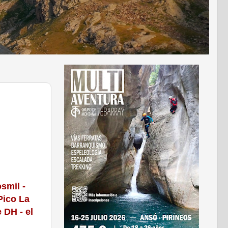
osmil -
Pico La
 DH - el