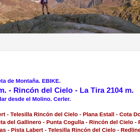
eta de Montaña. EBIKE.
m. - Rincón del Cielo - La Tira 2104 m.
lar desde el Molino. Cerler.
rt - Telesilla Rincón del Cielo - Plana Estall - Cota D
ta del Gallinero - Punta Cogulla - Rincón del Cielo - 
 - Pista Labert - Telesilla Rincón del Cielo - Redline