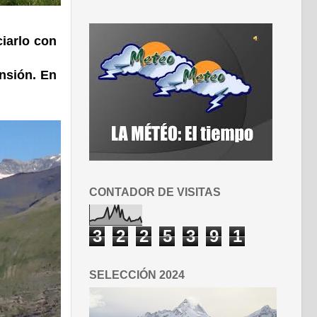
iarlo con
ensión. En
CONTADOR DE VISITAS
3
2
2
5
3
9
1
SELECCIÓN 2024