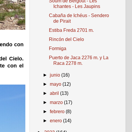
Soum de Bergout - Les
Ichantes - Les Jaupins
Cabaña de Ichéus - Sendero
de Pirait
Estiba Freda 2701 m.
Rincón del Cielo
ciendo con
Formiga
Puerto de Jaca 2276 m. y La
el Cielo.
Raca 2278 m.
te con el
►
junio
(16)
►
mayo
(12)
►
abril
(13)
►
marzo
(17)
►
febrero
(8)
►
enero
(14)